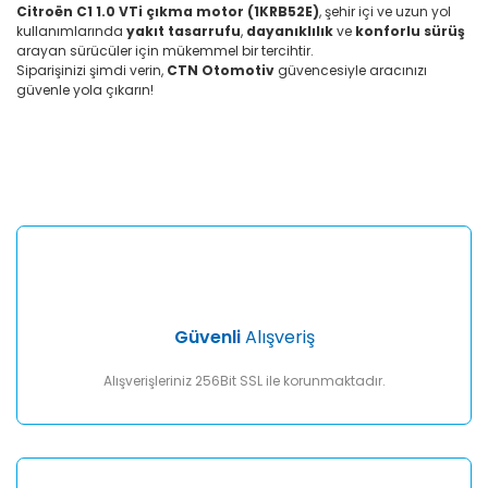
Citroën C1 1.0 VTi çıkma motor (1KRB52E)
, şehir içi ve uzun yol
kullanımlarında
yakıt tasarrufu
,
dayanıklılık
ve
konforlu sürüş
arayan sürücüler için mükemmel bir tercihtir.
Siparişinizi şimdi verin,
CTN Otomotiv
güvencesiyle aracınızı
güvenle yola çıkarın!
Bu ürünün fiyat bilgisi, resim, ürün açıklamalarında ve diğer
konularda yetersiz gördüğünüz noktaları öneri formunu
Bu ürüne ilk yorumu siz yapın!
kullanarak tarafımıza iletebilirsiniz.
Görüş ve önerileriniz için teşekkür ederiz.
Yorum Yaz
Ürün resmi kalitesiz, bozuk veya görüntülenemiyor.
Ürün açıklamasında eksik bilgiler bulunuyor.
Ürün bilgilerinde hatalar bulunuyor.
Ürün fiyatı diğer sitelerden daha pahalı.
Güvenli
Alışveriş
Bu ürüne benzer farklı alternatifler olmalı.
Alışverişleriniz 256Bit SSL ile korunmaktadır.