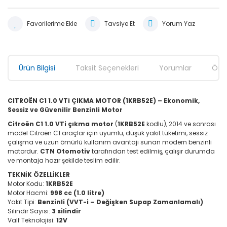
Tavsiye Et
Yorum Yaz
Ürün Bilgisi
Taksit Seçenekleri
Yorumlar
Öner
CITROËN C1 1.0 VTi ÇIKMA MOTOR (1KRB52E) – Ekonomik,
Sessiz ve Güvenilir Benzinli Motor
Citroën C1 1.0 VTi çıkma motor
(
1KRB52E
kodlu), 2014 ve sonrası
model Citroën C1 araçlar için uyumlu, düşük yakıt tüketimi, sessiz
çalışma ve uzun ömürlü kullanım avantajı sunan modern benzinli
motordur.
CTN Otomotiv
tarafından test edilmiş, çalışır durumda
ve montaja hazır şekilde teslim edilir.
TEKNİK ÖZELLİKLER
Motor Kodu:
1KRB52E
Motor Hacmi:
998 cc (1.0 litre)
Yakıt Tipi:
Benzinli (VVT-i – Değişken Supap Zamanlamalı)
Silindir Sayısı:
3 silindir
Valf Teknolojisi:
12V