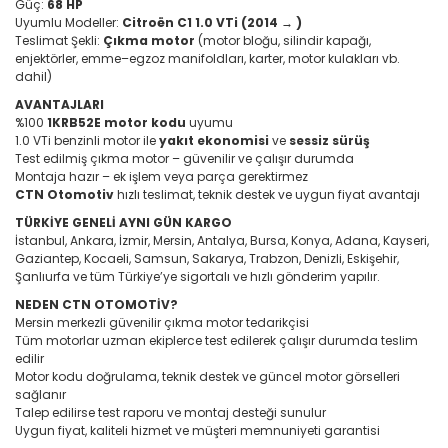
Güç:
68 HP
Uyumlu Modeller:
Citroën C1 1.0 VTi (2014 → )
Teslimat Şekli:
Çıkma motor
(motor bloğu, silindir kapağı,
enjektörler, emme–egzoz manifoldları, karter, motor kulakları vb.
dahil)
AVANTAJLARI
%100
1KRB52E motor kodu
uyumu
1.0 VTi benzinli motor ile
yakıt ekonomisi
ve
sessiz sürüş
Test edilmiş çıkma motor – güvenilir ve çalışır durumda
Montaja hazır – ek işlem veya parça gerektirmez
CTN Otomotiv
hızlı teslimat, teknik destek ve uygun fiyat avantajı
TÜRKİYE GENELİ AYNI GÜN KARGO
İstanbul, Ankara, İzmir, Mersin, Antalya, Bursa, Konya, Adana, Kayseri,
Gaziantep, Kocaeli, Samsun, Sakarya, Trabzon, Denizli, Eskişehir,
Şanlıurfa ve tüm Türkiye’ye sigortalı ve hızlı gönderim yapılır.
NEDEN CTN OTOMOTİV?
Mersin merkezli güvenilir çıkma motor tedarikçisi
Tüm motorlar uzman ekiplerce test edilerek çalışır durumda teslim
edilir
Motor kodu doğrulama, teknik destek ve güncel motor görselleri
sağlanır
Talep edilirse test raporu ve montaj desteği sunulur
Uygun fiyat, kaliteli hizmet ve müşteri memnuniyeti garantisi