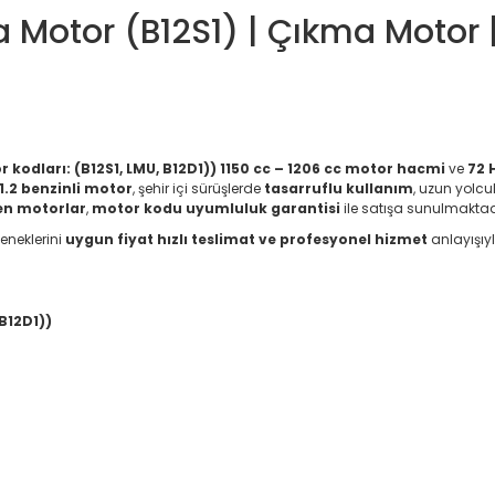
 Motor (B12S1) | Çıkma Motor |
kodları: (B12S1, LMU, B12D1))
1150 cc – 1206 cc motor hacmi
ve
72 
1.2 benzinli motor
, şehir içi sürüşlerde
tasarruflu kullanım
, uzun yolcu
len motorlar
,
motor kodu uyumluluk garantisi
ile satışa sunulmaktad
eneklerini
uygun fiyat hızlı teslimat ve profesyonel hizmet
anlayışıy
B12D1))