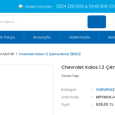
0324 229 0133 & 0546 806 324
Müşteri Hizmetleri
ek Parça
Anasayfa
Hakkımızda
İlet
MA MOTOR
Chevrolet Kalos 1.2 Çıkma Motor (B12S1)
Chevrolet Kalos 1.2 Çı
Yorum Yap
Kategori
CHEVROLE
Stok Kodu
MPVMUKJ
Fiyat
629,00 TL