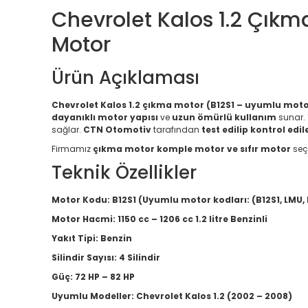
Chevrolet Kalos 1.2 Çıkma
Motor
Ürün Açıklaması
Chevrolet Kalos 1.2 çıkma motor (B12S1 – uyumlu motor 
dayanıklı motor yapısı
ve
uzun ömürlü kullanım
sunar.
sağlar.
CTN Otomotiv
tarafından
test edilip kontrol edi
Firmamız
çıkma motor komple motor ve sıfır motor
seç
Teknik Özellikler
Motor Kodu:
B12S1 (Uyumlu motor kodları: (B12S1, LMU, 
Motor Hacmi:
1150 cc – 1206 cc 1.2 litre Benzinli
Yakıt Tipi:
Benzin
Silindir Sayısı:
4 Silindir
Güç:
72 HP – 82 HP
Uyumlu Modeller:
Chevrolet Kalos 1.2 (2002 – 2008)