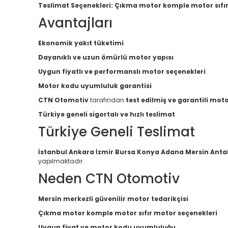
Teslimat Seçenekleri:
Çıkma motor komple motor sıfı
Avantajları
Ekonomik yakıt tüketimi
Dayanıklı ve uzun ömürlü motor yapısı
Uygun fiyatlı ve performanslı motor seçenekleri
Motor kodu uyumluluk garantisi
CTN Otomotiv
tarafından
test edilmiş ve garantili mot
Türkiye geneli sigortalı ve hızlı teslimat
Türkiye Geneli Teslimat
İstanbul Ankara İzmir Bursa Konya Adana Mersin Anta
yapılmaktadır.
Neden CTN Otomotiv
Mersin merkezli güvenilir motor tedarikçisi
Çıkma motor komple motor sıfır motor seçenekleri
Uygun fiyat ve motor kodu uyumluluğu