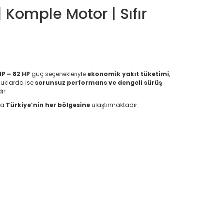
 Komple Motor | Sıfır
HP – 82 HP
güç seçenekleriyle
ekonomik yakıt tüketimi
,
luklarda ise
sorunsuz performans ve dengeli sürüş
ır.
la
Türkiye’nin her bölgesine
ulaştırmaktadır.