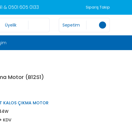
1 & 0501 605 0133
Sipariş Takip
Üyelik
Sepetim
işim
kma Motor (B12S1)
T KALOS ÇIKMA MOTOR
44W
 + KDV