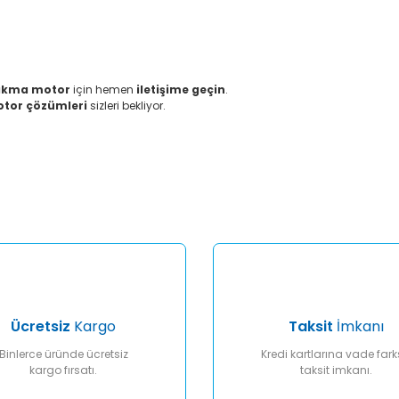
 çıkma motor
için hemen
iletişime geçin
.
motor çözümleri
sizleri bekliyor.
er konularda yetersiz gördüğünüz noktaları öneri formunu kullanarak tar
Bu ürüne ilk yorumu siz yapın!
Yorum Yaz
Ücretsiz
Kargo
Taksit
İmkanı
Binlerce üründe ücretsiz
Kredi kartlarına vade fark
kargo fırsatı.
taksit imkanı.