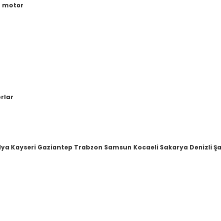
r motor
orlar
lya Kayseri Gaziantep Trabzon Samsun Kocaeli Sakarya Denizli Şa