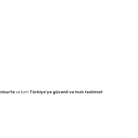
nlıurfa
ve tüm
Türkiye’ye güvenli ve hızlı teslimat