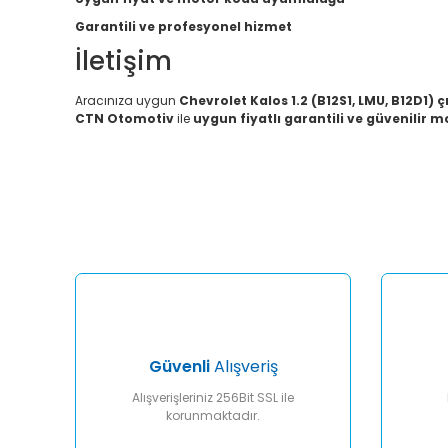
Garantili ve profesyonel hizmet
İletişim
Aracınıza uygun
Chevrolet Kalos 1.2 (B12S1, LMU, B12D1)
CTN Otomotiv
ile
uygun fiyatlı garantili ve güvenilir 
Bu ürünün fiyat bilgisi, resim, ürün açıklamalarında ve diğ
Görüş ve önerileriniz için teşekkür ederiz.
Ürün resmi kalitesiz, bozuk veya görüntülenemiyor.
Ürün açıklamasında eksik bilgiler bulunuyor.
Ürün bilgilerinde hatalar bulunuyor.
Ürün fiyatı diğer sitelerden daha pahalı.
Bu ürüne benzer farklı alternatifler olmalı.
Güvenli
Alışveriş
Alışverişleriniz 256Bit SSL ile
korunmaktadır.