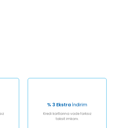
afımıza iletebilirsiniz.
% 3 Ekstra
İndirim
sız
Kredi kartlarına vade farksız
taksit imkanı.