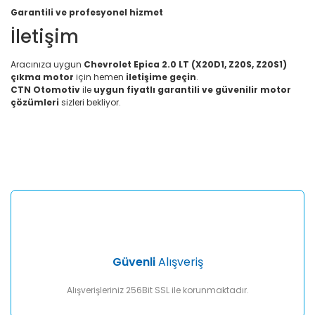
Garantili ve profesyonel hizmet
İletişim
Aracınıza uygun
Chevrolet Epica 2.0 LT (X20D1, Z20S, Z20S1)
çıkma motor
için hemen
iletişime geçin
.
CTN Otomotiv
ile
uygun fiyatlı garantili ve güvenilir motor
çözümleri
sizleri bekliyor.
Bu ürünün fiyat bilgisi, resim, ürün açıklamalarında ve diğer
konularda yetersiz gördüğünüz noktaları öneri formunu
Bu ürüne ilk yorumu siz yapın!
kullanarak tarafımıza iletebilirsiniz.
Görüş ve önerileriniz için teşekkür ederiz.
Yorum Yaz
Ürün resmi kalitesiz, bozuk veya görüntülenemiyor.
Ürün açıklamasında eksik bilgiler bulunuyor.
Ürün bilgilerinde hatalar bulunuyor.
Ürün fiyatı diğer sitelerden daha pahalı.
Güvenli
Alışveriş
Bu ürüne benzer farklı alternatifler olmalı.
Alışverişleriniz 256Bit SSL ile korunmaktadır.