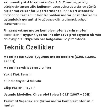
ekonomik yakıt tüketimi
sağlar.
2.0 LT motor
, şehir içi
sürüşlerde
tasarruflu kullanım
, uzun yolculuklarda ise
güçlü
hızlanma ve konforlu performans
sunar.
CTN Otomotiv
tarafından
test edilip kontrol edilen motorlar
,
motor kodu
uyumluluk garantisi
ile güvence altına alınarak satışa
sunulmaktadır.
Firmamız
çıkma motor komple motor ve sıfır motor
seçeneklerini
uygun fiyat hızlı teslimat ve profesyonel hizmet
anlayışıyla
Türkiye’nin her bölgesine
ulaştırmaktadır.
Teknik Özellikler
Motor Kodu:
X20D1 (Uyumlu motor kodları: (X20D1, Z20S,
Z20S1))
Motor Hacmi:
1998 cc 2.0 litre
Yakıt Tipi:
Benzin
Silindir Sayısı:
4 Silindir
Güç:
143 HP – 150 HP
Uyumlu Modeller:
Chevrolet Epica 2.0 LT (2007 – 2011)
Teslimat Seçenekleri:
Çıkma motor komple motor sıfır
motor