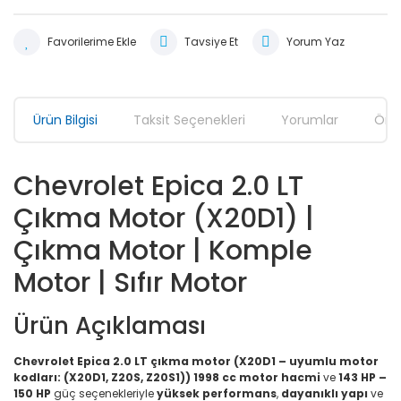
Tavsiye Et
Yorum Yaz
Ürün Bilgisi
Taksit Seçenekleri
Yorumlar
Öner
Chevrolet Epica 2.0 LT
Çıkma Motor (X20D1) |
Çıkma Motor | Komple
Motor | Sıfır Motor
Ürün Açıklaması
Chevrolet Epica 2.0 LT çıkma motor (X20D1 – uyumlu motor
kodları: (X20D1, Z20S, Z20S1))
1998 cc motor hacmi
ve
143 HP –
150 HP
güç seçenekleriyle
yüksek performans
,
dayanıklı yapı
ve