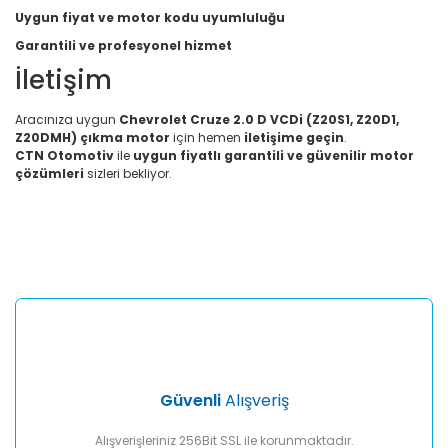
Uygun fiyat ve motor kodu uyumluluğu
Garantili ve profesyonel hizmet
İletişim
Aracınıza uygun
Chevrolet Cruze 2.0 D VCDi (Z20S1, Z20D1,
Z20DMH) çıkma motor
için hemen
iletişime geçin
.
CTN Otomotiv
ile
uygun fiyatlı garantili ve güvenilir motor
çözümleri
sizleri bekliyor.
Bu ürünün fiyat bilgisi, resim, ürün açıklamalarında ve diğer
konularda yetersiz gördüğünüz noktaları öneri formunu
Bu ürüne ilk yorumu siz yapın!
kullanarak tarafımıza iletebilirsiniz.
Görüş ve önerileriniz için teşekkür ederiz.
Yorum Yaz
Ürün resmi kalitesiz, bozuk veya görüntülenemiyor.
Ürün açıklamasında eksik bilgiler bulunuyor.
Ürün bilgilerinde hatalar bulunuyor.
Ürün fiyatı diğer sitelerden daha pahalı.
Güvenli
Alışveriş
Bu ürüne benzer farklı alternatifler olmalı.
Alışverişleriniz 256Bit SSL ile korunmaktadır.