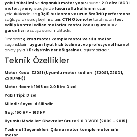
yakıt tüketimi
ve
dayanıklı motor yapısı
sunar.
2.0 dizel VCDi
motor
, şehir içi sürüşlerde
tasarruflu kullanım
, uzun
yolculuklarda ise
güçlü hızlanma ve uzun ömürlü performans
sağlayarak sürüş keyfini artırır.
CTN Otomotiv
tarafından
test
edilip kontrol edilen motorlar
,
motor kodu uyumluluk
garantisi
ile satışa sunulmaktadır.
Firmamız
çıkma motor komple motor ve sıfır motor
seçeneklerini
uygun fiyat hızlı teslimat ve profesyonel hizmet
anlayışıyla
Türkiye’nin her bölgesine
ulaştırmaktadır.
Teknik Özellikler
Motor Kodu:
Z20S1 (Uyumlu motor kodları: (Z20S1, Z20D1,
Z20DMH))
Motor Hacmi:
1998 cc 2.0 litre Dizel
Yakıt Tipi:
Dizel
Silindir Sayısı:
4 Silindir
Güç:
150 HP – 163 HP
Uyumlu Modeller:
Chevrolet Cruze 2.0 D VCDi (2009 – 2015)
Teslimat Seçenekleri:
Çıkma motor komple motor sıfır
motor