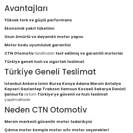
Avantajları
Yüksek tork ve güçlü performans
Ekonomik yakıt tüketimi
Uzun ömürlü ve dayanıklı motor yapısı
Motor kodu uyumluluk garantisi
CTN Otomotiv
tarafından
test edilmiş ve garantili motorlar
Türkiye geneli hızlı ve sigortalı teslimat
Türkiye Geneli Teslimat
İstanbul Ankara İzmir Bursa Konya Adana Mersin Antalya
Kayseri Gaziantep Trabzon Samsun Kocaeli Sakarya Denizli
Şanlıurfa
ve tüm
Türkiye’ye güvenli ve hızlı teslimat
yapılmaktadır.
Neden CTN Otomotiv
Mersin merkezli güvenilir motor tedarikçisi
Çıkma motor komple motor sıfır motor seçenekleri