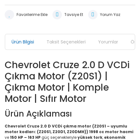
Tavsiye Et
Yorum Yaz
Ürün Bilgisi
Taksit Seçenekleri
Yorumlar
Öner
Chevrolet Cruze 2.0 D VCDi
Çıkma Motor (Z20S1) |
Çıkma Motor | Komple
Motor | Sıfır Motor
Ürün Açıklaması
Chevrolet Cruze 2.0 D VCDi çıkma motor (Z20S1 – uyumlu
motor kodları: (Z20S1, Z20D1, Z20DMH))
1998 cc motor hacmi
ve
150 HP – 163 HP
güç seçenekleriyle
yüksek tork
,
ekonomik