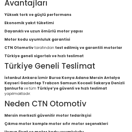
Avantajları
Yüksek tork ve güçlü performans
Ekonomik yakıt tüketimi
Dayanıklı ve uzun ömürlü motor yapısı
Motor kodu uyumluluk garantisi
CTN Otomotiv
tarafından
test edilmiş ve garantili motorlar
Türkiye geneli sigortalı ve hızlı teslimat
Türkiye Geneli Teslimat
İstanbul Ankara İzmir Bursa Konya Adana Mersin Antalya
Kayseri Gaziantep Trabzon Samsun Kocaeli Sakarya Denizli
Şanlıurfa
ve tüm
Türkiye’ye güvenli ve hızlı teslimat
yapılmaktadır.
Neden CTN Otomotiv
Mersin merkezli güvenilir motor tedarikçisi
Çıkma motor komple motor sıfır motor seçenekleri
Uygun fiyat ve motor kodu uyumluluğu