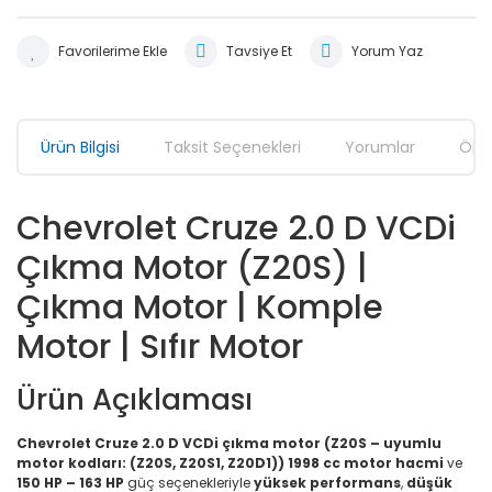
Tavsiye Et
Yorum Yaz
Ürün Bilgisi
Taksit Seçenekleri
Yorumlar
Öner
Chevrolet Cruze 2.0 D VCDi
Çıkma Motor (Z20S) |
Çıkma Motor | Komple
Motor | Sıfır Motor
Ürün Açıklaması
Chevrolet Cruze 2.0 D VCDi çıkma motor (Z20S – uyumlu
motor kodları: (Z20S, Z20S1, Z20D1))
1998 cc motor hacmi
ve
150 HP – 163 HP
güç seçenekleriyle
yüksek performans
,
düşük