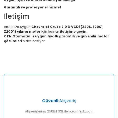
Garantili ve profesyonel hizmet
İletişim
Aracınıza uygun
Chevrolet Cruze 2.0 D VCDi (Z20S, Z20S1,
Z20D1) çıkma motor
için hemen
iletişime geçin
.
CTN Otomotiv
ile
uygun fiyatlı garantili ve güvenilir motor
çözümleri
sizleri bekliyor.
Bu ürünün fiyat bilgisi, resim, ürün açıklamalarında ve diğer
konularda yetersiz gördüğünüz noktaları öneri formunu
Bu ürüne ilk yorumu siz yapın!
kullanarak tarafımıza iletebilirsiniz.
Görüş ve önerileriniz için teşekkür ederiz.
Yorum Yaz
Ürün resmi kalitesiz, bozuk veya görüntülenemiyor.
Ürün açıklamasında eksik bilgiler bulunuyor.
Ürün bilgilerinde hatalar bulunuyor.
Ürün fiyatı diğer sitelerden daha pahalı.
Güvenli
Alışveriş
Bu ürüne benzer farklı alternatifler olmalı.
Alışverişleriniz 256Bit SSL ile korunmaktadır.