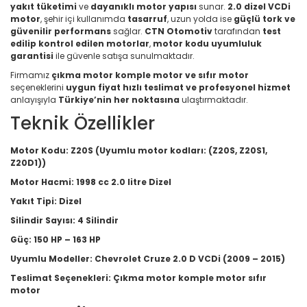
yakıt tüketimi
ve
dayanıklı motor yapısı
sunar.
2.0 dizel VCDi
motor
, şehir içi kullanımda
tasarruf
, uzun yolda ise
güçlü tork ve
güvenilir performans
sağlar.
CTN Otomotiv
tarafından
test
edilip kontrol edilen motorlar
,
motor kodu uyumluluk
garantisi
ile güvenle satışa sunulmaktadır.
Firmamız
çıkma motor komple motor ve sıfır motor
seçeneklerini
uygun fiyat hızlı teslimat ve profesyonel hizmet
anlayışıyla
Türkiye’nin her noktasına
ulaştırmaktadır.
Teknik Özellikler
Motor Kodu:
Z20S (Uyumlu motor kodları: (Z20S, Z20S1,
Z20D1))
Motor Hacmi:
1998 cc 2.0 litre Dizel
Yakıt Tipi:
Dizel
Silindir Sayısı:
4 Silindir
Güç:
150 HP – 163 HP
Uyumlu Modeller:
Chevrolet Cruze 2.0 D VCDi (2009 – 2015)
Teslimat Seçenekleri:
Çıkma motor komple motor sıfır
motor