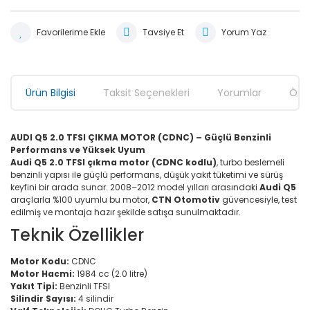
Tavsiye Et
Yorum Yaz
Ürün Bilgisi
Taksit Seçenekleri
Yorumlar
Öner
AUDI Q5 2.0 TFSI ÇIKMA MOTOR (CDNC) – Güçlü Benzinli
Performans ve Yüksek Uyum
Audi Q5 2.0 TFSI çıkma motor (CDNC kodlu)
, turbo beslemeli
benzinli yapısı ile güçlü performans, düşük yakıt tüketimi ve sürüş
keyfini bir arada sunar. 2008–2012 model yılları arasındaki
Audi Q5
araçlarla %100 uyumlu bu motor,
CTN Otomotiv
güvencesiyle, test
edilmiş ve montaja hazır şekilde satışa sunulmaktadır.
Teknik Özellikler
Motor Kodu:
CDNC
Motor Hacmi:
1984 cc (2.0 litre)
Yakıt Tipi:
Benzinli TFSI
Silindir Sayısı:
4 silindir