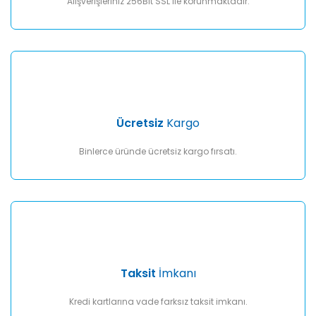
Alışverişleriniz 256Bit SSL ile korunmaktadır.
Gönder
Ücretsiz
Kargo
Binlerce üründe ücretsiz kargo fırsatı.
Taksit
İmkanı
Kredi kartlarına vade farksız taksit imkanı.