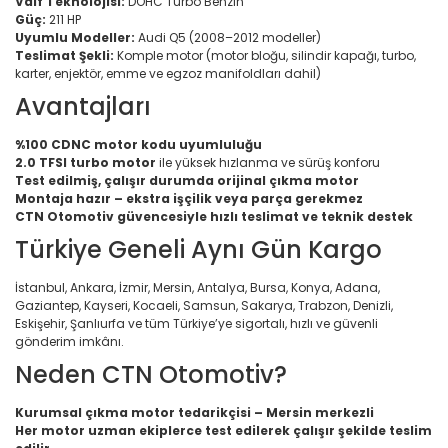
Valf Teknolojisi:
DOHC Turbo Benzin
Güç:
211 HP
Uyumlu Modeller:
Audi Q5 (2008–2012 modeller)
Teslimat Şekli:
Komple motor (motor bloğu, silindir kapağı, turbo,
karter, enjektör, emme ve egzoz manifoldları dahil)
Avantajları
%100 CDNC motor kodu uyumluluğu
2.0 TFSI turbo motor
ile yüksek hızlanma ve sürüş konforu
Test edilmiş, çalışır durumda orijinal çıkma motor
Montaja hazır – ekstra işçilik veya parça gerekmez
CTN Otomotiv güvencesiyle hızlı teslimat ve teknik destek
Türkiye Geneli Aynı Gün Kargo
İstanbul, Ankara, İzmir, Mersin, Antalya, Bursa, Konya, Adana,
Gaziantep, Kayseri, Kocaeli, Samsun, Sakarya, Trabzon, Denizli,
Eskişehir, Şanlıurfa ve tüm Türkiye’ye sigortalı, hızlı ve güvenli
gönderim imkânı.
Neden CTN Otomotiv?
Kurumsal çıkma motor tedarikçisi – Mersin merkezli
Her motor uzman ekiplerce test edilerek çalışır şekilde teslim