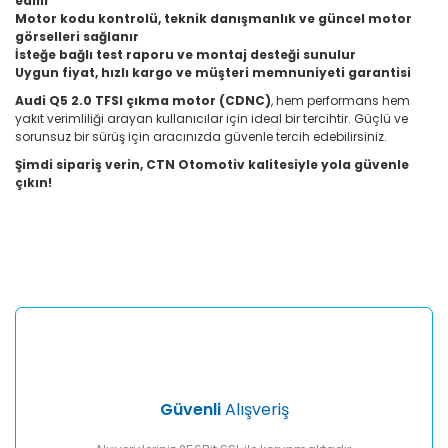
edilir
Motor kodu kontrolü, teknik danışmanlık ve güncel motor
görselleri sağlanır
İsteğe bağlı test raporu ve montaj desteği sunulur
Uygun fiyat, hızlı kargo ve müşteri memnuniyeti garantisi
Audi Q5 2.0 TFSI çıkma motor (CDNC)
, hem performans hem
yakıt verimliliği arayan kullanıcılar için ideal bir tercihtir. Güçlü ve
sorunsuz bir sürüş için aracınızda güvenle tercih edebilirsiniz.
Şimdi sipariş verin, CTN Otomotiv kalitesiyle yola güvenle
çıkın!
Bu ürünün fiyat bilgisi, resim, ürün açıklamalarında ve diğer
konularda yetersiz gördüğünüz noktaları öneri formunu
Bu ürüne ilk yorumu siz yapın!
kullanarak tarafımıza iletebilirsiniz.
Görüş ve önerileriniz için teşekkür ederiz.
Yorum Yaz
Ürün resmi kalitesiz, bozuk veya görüntülenemiyor.
Ürün açıklamasında eksik bilgiler bulunuyor.
Ürün bilgilerinde hatalar bulunuyor.
Ürün fiyatı diğer sitelerden daha pahalı.
Güvenli
Alışveriş
Bu ürüne benzer farklı alternatifler olmalı.