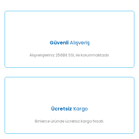
Yorum Yaz
Ürün resmi kalitesiz, bozuk veya görüntülenemiyor.
Ürün açıklamasında eksik bilgiler bulunuyor.
Ürün bilgilerinde hatalar bulunuyor.
Ürün fiyatı diğer sitelerden daha pahalı.
Güvenli
Alışveriş
Bu ürüne benzer farklı alternatifler olmalı.
Alışverişleriniz 256Bit SSL ile korunmaktadır.
Gönder
Ücretsiz
Kargo
Binlerce üründe ücretsiz kargo fırsatı.