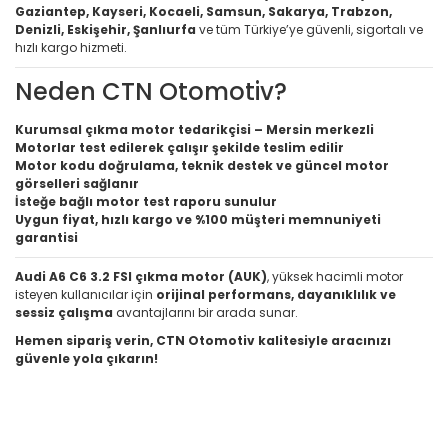
Gaziantep, Kayseri, Kocaeli, Samsun, Sakarya, Trabzon,
Denizli, Eskişehir, Şanlıurfa
ve tüm Türkiye’ye güvenli, sigortalı ve
hızlı kargo hizmeti.
Neden CTN Otomotiv?
Kurumsal çıkma motor tedarikçisi – Mersin merkezli
Motorlar test edilerek çalışır şekilde teslim edilir
Motor kodu doğrulama, teknik destek ve güncel motor
görselleri sağlanır
İsteğe bağlı motor test raporu sunulur
Uygun fiyat, hızlı kargo ve %100 müşteri memnuniyeti
garantisi
Audi A6 C6 3.2 FSI çıkma motor (AUK)
, yüksek hacimli motor
isteyen kullanıcılar için
orijinal performans, dayanıklılık ve
sessiz çalışma
avantajlarını bir arada sunar.
Hemen sipariş verin, CTN Otomotiv kalitesiyle aracınızı
güvenle yola çıkarın!
Bu ürünün fiyat bilgisi, resim, ürün açıklamalarında ve diğer
konularda yetersiz gördüğünüz noktaları öneri formunu
Bu ürüne ilk yorumu siz yapın!
kullanarak tarafımıza iletebilirsiniz.
Görüş ve önerileriniz için teşekkür ederiz.