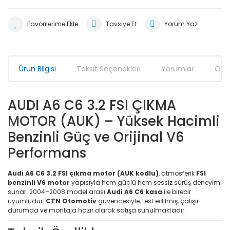
Tavsiye Et
Yorum Yaz
Ürün Bilgisi
Taksit Seçenekleri
Yorumlar
Öner
AUDI A6 C6 3.2 FSI ÇIKMA
MOTOR (AUK) – Yüksek Hacimli
Benzinli Güç ve Orijinal V6
Performans
Audi A6 C6 3.2 FSI çıkma motor (AUK kodlu)
, atmosferik
FSI
benzinli V6 motor
yapısıyla hem güçlü hem sessiz sürüş deneyimi
sunar. 2004–2008 model arası
Audi A6 C6 kasa
ile birebir
uyumludur.
CTN Otomotiv
güvencesiyle, test edilmiş, çalışır
durumda ve montaja hazır olarak satışa sunulmaktadır.