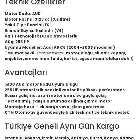
Teknik Özellikler
Motor Kodu:
AUK
Motor Hacmi:
3123 cc (3.2 litre)
Yakıt Tipi:
Benzinli FSI
Silindir Sayısı:
6 silindir (V6)
Valf Teknolojisi:
DOHC Atmosferik
Güç:
255 HP
Uyumlu Modeller:
Audi A6 C6 (2004–2008 modeller)
Teslimat Şekli:
Komple motor (
motor bloğu, silindir kapağı,
enjektör, emme manifoldu, karter, egzoz manifoldları dahil
)
Avantajları
%100 AUK motor kodu uyumluluğu
255 HP atmosferik benzinli motor ile yüksek performans
Sessiz çalışma, uzun motor ömrü ve güçlü çekiş
Test edilmiş, çalışır durumda orijinal çıkma motor
Montaja hazır – ek parça veya işlem gerekmez
CTN Otomotiv güvencesiyle hızlı teslimat ve teknik destek
Türkiye Geneli Aynı Gün Kargo
İstanbul, Ankara, İzmir, Mersin, Antalya, Bursa, Konya, Adana,