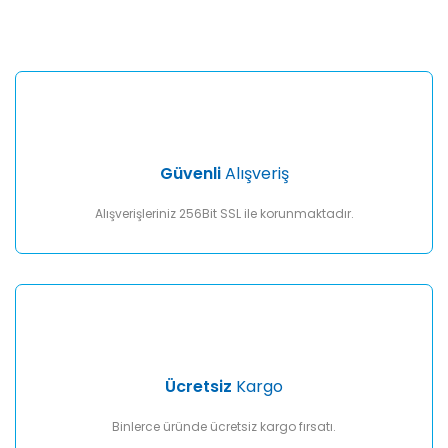
Bu ürüne ilk yorumu siz yapın!
kullanarak tarafımıza iletebilirsiniz.
Görüş ve önerileriniz için teşekkür ederiz.
Yorum Yaz
Ürün resmi kalitesiz, bozuk veya görüntülenemiyor.
Ürün açıklamasında eksik bilgiler bulunuyor.
Ürün bilgilerinde hatalar bulunuyor.
Ürün fiyatı diğer sitelerden daha pahalı.
Güvenli
Alışveriş
Bu ürüne benzer farklı alternatifler olmalı.
Alışverişleriniz 256Bit SSL ile korunmaktadır.
Gönder
Ücretsiz
Kargo
Binlerce üründe ücretsiz kargo fırsatı.