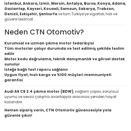
İstanbul, Ankara, İzmir, Mersin, Antalya, Bursa, Konya, Adana,
Gaziantep, Kayseri, Kocaeli, Samsun, Sakarya, Trabzon,
Denizli, Eskişehir, Şanlıurfa
ve tüm Türkiye’ye sigortalı, hızlı ve
güvenli teslimat.
Neden CTN Otomotiv?
Kurumsal ve uzman çıkma motor tedarikçisi
Tüm motorlar çalışır durumda ve test edilmiş şekilde teslim
edilir
Motor kodu doğrulama, teknik danışmanlık ve görsel destek
sunulur
İsteğe bağlı test raporu sağlanır
Uygun fiyat, hızlı kargo ve %100 müşteri memnuniyeti
garantisi
Audi A6 C6 2.4 çıkma motor (BDW)
, sağlam yapısı, sorunsuz
uyumu ve sessiz çalışma avantajıyla aracınıza yeniden hayat
kazandırır.
Hemen sipariş verin, CTN Otomotiv güvencesiyle yola
güvenle çıkın!
Bu ürünün fiyat bilgisi, resim, ürün açıklamalarında ve diğer
konularda yetersiz gördüğünüz noktaları öneri formunu