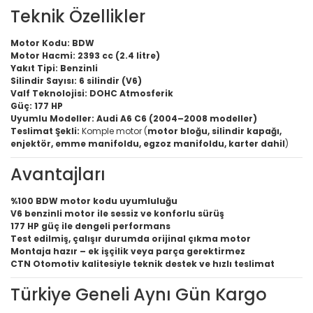
Teknik Özellikler
Motor Kodu:
BDW
Motor Hacmi:
2393 cc (2.4 litre)
Yakıt Tipi:
Benzinli
Silindir Sayısı:
6 silindir (V6)
Valf Teknolojisi:
DOHC Atmosferik
Güç:
177 HP
Uyumlu Modeller:
Audi A6 C6 (2004–2008 modeller)
Teslimat Şekli:
Komple motor (
motor bloğu, silindir kapağı,
enjektör, emme manifoldu, egzoz manifoldu, karter dahil
)
Avantajları
%100 BDW motor kodu uyumluluğu
V6 benzinli motor ile sessiz ve konforlu sürüş
177 HP güç ile dengeli performans
Test edilmiş, çalışır durumda orijinal çıkma motor
Montaja hazır – ek işçilik veya parça gerektirmez
CTN Otomotiv kalitesiyle teknik destek ve hızlı teslimat
Türkiye Geneli Aynı Gün Kargo