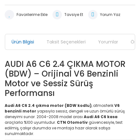
Tavsiye Et
Yorum Yaz
Ürün Bilgisi
Taksit Seçenekleri
Yorumlar
Öner
AUDI A6 C6 2.4 ÇIKMA MOTOR
(BDW) – Orijinal V6 Benzinli
Motor ve Sessiz Sürüş
Performansı
Audi A6 C6 2.4 çıkma motor (BDW kodlu)
, atmosferik
V6
benzinli motor
yapısıyla sessiz, dengeli ve uzun ömürlü sürüş
deneyimi sunar. 2004–2008 model arası
Audi A6 C6 kasa
araçlarla %100 uyumludur.
CTN Otomotiv
güvencesiyle, test
edilmiş, çalışır durumda ve montaja hazır olarak satışa
sunulmaktadır.