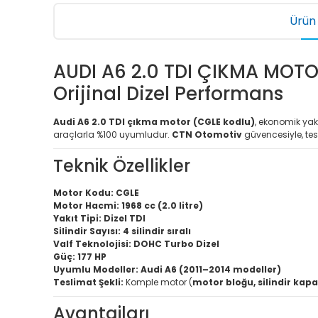
Ürün 
AUDI A6 2.0 TDI ÇIKMA MOTOR
Orijinal Dizel Performans
Audi A6 2.0 TDI çıkma motor (CGLE kodlu)
, ekonomik yak
araçlarla %100 uyumludur.
CTN Otomotiv
güvencesiyle, tes
Teknik Özellikler
Motor Kodu:
CGLE
Motor Hacmi:
1968 cc (2.0 litre)
Yakıt Tipi:
Dizel TDI
Silindir Sayısı:
4 silindir sıralı
Valf Teknolojisi:
DOHC Turbo Dizel
Güç:
177 HP
Uyumlu Modeller:
Audi A6 (2011–2014 modeller)
Teslimat Şekli:
Komple motor (
motor bloğu, silindir kapa
Avantajları