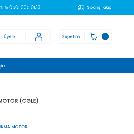
1 & 0501 605 0133
Sipariş Takip
Üyelik
Sepetim
işim
 MOTOR (CGLE)
ÇIKMA MOTOR