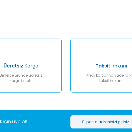
er konularda yetersiz gördüğünüz noktaları öneri formunu kullanarak tar
Bu ürüne ilk yorumu siz yapın!
Yorum Yaz
Ücretsiz
Kargo
Taksit
İmkanı
Binlerce üründe ücretsiz
Kredi kartlarına vade fark
kargo fırsatı.
taksit imkanı.
Gönder
için üye ol!