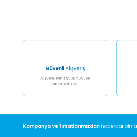
Bu ürünün fiyat bilgisi, resim, ürün açıklamalarında ve diğ
Görüş ve önerileriniz için teşekkür ederiz.
Ürün resmi kalitesiz, bozuk veya görüntülenemiyor.
Ürün açıklamasında eksik bilgiler bulunuyor.
Ürün bilgilerinde hatalar bulunuyor.
Ürün fiyatı diğer sitelerden daha pahalı.
Bu ürüne benzer farklı alternatifler olmalı.
Güvenli
Alışveriş
Alışverişleriniz 256Bit SSL ile
korunmaktadır.
Kampanya ve fırsatlarımızdan
haberdar olmak 