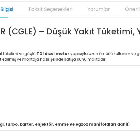
Bilgisi
Taksit Seçenekleri
Yorumlar
Öneril
 (CGLE) – Düşük Yakıt Tüketimi, Y
ıt tüketimi ve güçlü
TDI dizel motor
yapısıyla uzun ömürlü kullanım ve g
t edilmiş ve montaja hazır şekilde satışa sunulmaktadır.
ğı, turbo, karter, enjektör, emme ve egzoz manifoldları dahil
)