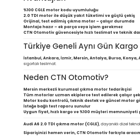
%100 CGLE motor kodu uyumluluğu
2.0 TDI motor ile düşük yakıt tüketimi ve güçlü çekiş
Orijinal, test edilmiş çıkma motor – çalışır durumda
Montaja hazır – ek parça veya işlem gerekmez
CTN Otomotiv güvencesiyle hızlı teslimat ve teknik d
Türkiye Geneli Aynı Gün Kargo
İstanbul, Ankara, İzmir, Mersin, Antalya, Bursa, Konya,
sigortalı teslimat.
Neden CTN Otomotiv?
Mersin merkezli kurumsal çıkma motor tedarikçisi
Tüm motorlar uzman ekiplerce test edilerek çalışır şeki
Motor kodu kontrolü, teknik destek ve güncel motor gö
İsteğe bağlı test raporu sunulur
Uygun fiyat, hızlı kargo ve %100 müşteri memnuniyeti 
Audi A6 2.0 TDI çıkma motor (CGLE)
, dayanıklı dizel tekno
Siparişinizi hemen verin, CTN Otomotiv farkıyla aracını