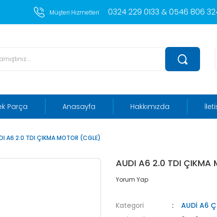
0324 229 0133 & 0546 806 324
Müşteri Hizmetleri
ek Parça
Anasayfa
Hakkımızda
İlet
DI A6 2.0 TDI ÇIKMA MOTOR (CGLE)
AUDI A6 2.0 TDI ÇIKMA
Yorum Yap
Kategori
AUDİ A6 