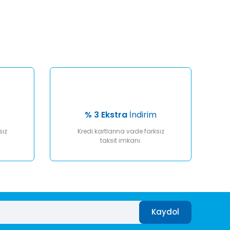
afımıza iletebilirsiniz.
% 3 Ekstra
İndirim
sız
Kredi kartlarına vade farksız
taksit imkanı.
Kaydol