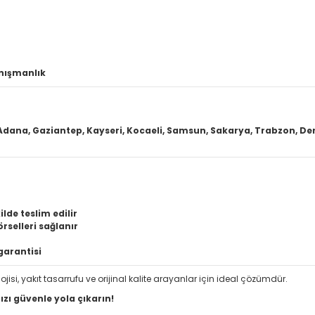
anışmanlık
 Adana, Gaziantep, Kayseri, Kocaeli, Samsun, Sakarya, Trabzon, Deniz
lde teslim edilir
rselleri sağlanır
garantisi
lojisi, yakıt tasarrufu ve orijinal kalite arayanlar için ideal çözümdür.
zı güvenle yola çıkarın!