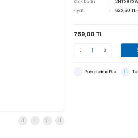
Stok Kodu
2NT2BZX
Fiyat
632,50 TL
759,00 TL
Tav