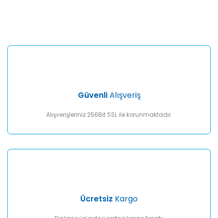
konularda yetersiz gördüğünüz noktaları öneri formunu
Bu ürüne ilk yorumu siz yapın!
kullanarak tarafımıza iletebilirsiniz.
Görüş ve önerileriniz için teşekkür ederiz.
Yorum Yaz
Ürün resmi kalitesiz, bozuk veya görüntülenemiyor.
Ürün açıklamasında eksik bilgiler bulunuyor.
Ürün bilgilerinde hatalar bulunuyor.
Ürün fiyatı diğer sitelerden daha pahalı.
Güvenli
Alışveriş
Bu ürüne benzer farklı alternatifler olmalı.
Alışverişleriniz 256Bit SSL ile korunmaktadır.
Gönder
Ücretsiz
Kargo