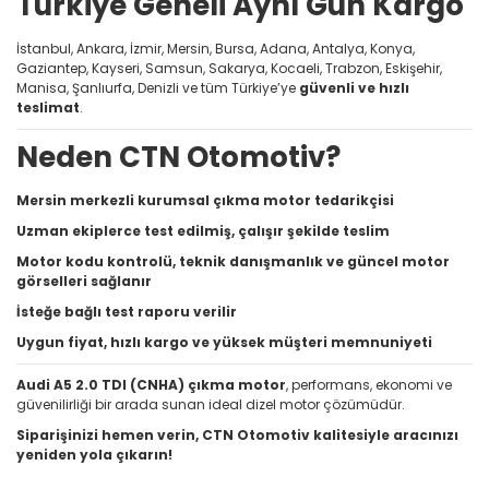
Türkiye Geneli Aynı Gün Kargo
İstanbul, Ankara, İzmir, Mersin, Bursa, Adana, Antalya, Konya,
Gaziantep, Kayseri, Samsun, Sakarya, Kocaeli, Trabzon, Eskişehir,
Manisa, Şanlıurfa, Denizli ve tüm Türkiye’ye
güvenli ve hızlı
teslimat
.
Neden CTN Otomotiv?
Mersin merkezli kurumsal çıkma motor tedarikçisi
Uzman ekiplerce test edilmiş, çalışır şekilde teslim
Motor kodu kontrolü, teknik danışmanlık ve güncel motor
görselleri sağlanır
İsteğe bağlı test raporu verilir
Uygun fiyat, hızlı kargo ve yüksek müşteri memnuniyeti
Audi A5 2.0 TDI (CNHA) çıkma motor
, performans, ekonomi ve
güvenilirliği bir arada sunan ideal dizel motor çözümüdür.
Siparişinizi hemen verin, CTN Otomotiv kalitesiyle aracınızı
yeniden yola çıkarın!
Bu ürünün fiyat bilgisi, resim, ürün açıklamalarında ve diğer