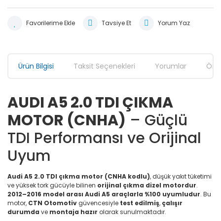
Tavsiye Et
Yorum Yaz
Ürün Bilgisi
Taksit Seçenekleri
Yorumlar
Öner
AUDI A5 2.0 TDI ÇIKMA
MOTOR (CNHA)
– Güçlü
TDI Performansı ve Orijinal
Uyum
Audi A5 2.0 TDI çıkma motor (CNHA kodlu)
, düşük yakıt tüketimi
ve yüksek tork gücüyle bilinen
orijinal çıkma dizel motordur
.
2012–2016 model arası Audi A5 araçlarla %100 uyumludur
. Bu
motor,
CTN Otomotiv
güvencesiyle
test edilmiş
,
çalışır
durumda
ve
montaja hazır
olarak sunulmaktadır.